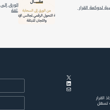
من الورق إلى ا
سية لحوكمة القرار
المنبثقة
X
LinkedIn
Mail
 القرار
ة تسهل