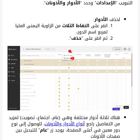
التبويب “
الإعدادات
” وحدد “
الأدوار والأذونات
“.
لحذف
الأدوار
:
انقر على
النقاط الثلاث
من الزاوية اليمنى العليا
لمربع اسم الدور،
ثم انقر على “
حذف
“.
هناك ثلاثة أدوار مختلفة وهي (عام، اجتماع، تصويت) لمزيد
من التفاصيل راجع
أنواع الأدوار والأذونات
، للوصول إلى نوع
دور معين في أعلى الصفحة، يوجد زر “
عام
” للتبديل بين
صفحات الأذونات